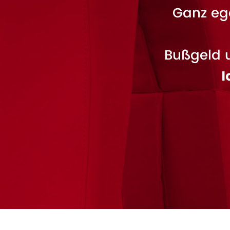
Ganz ega
Bußgeld 
I