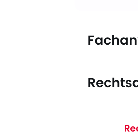
Fachanw
Rechtsa
Re