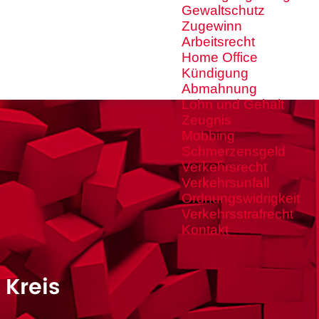
Gewaltschutz
Zugewinn
Arbeitsrecht
Home Office
Kündigung
Abmahnung
Lohn und Gehalt
Zeugnis
Mobbing
Schmerzensgeld
Verkehrsrecht
Verkehrsunfall
Ordnungswidrigkeit
Verkehrsstrafrecht
Kontakt
 Kreis