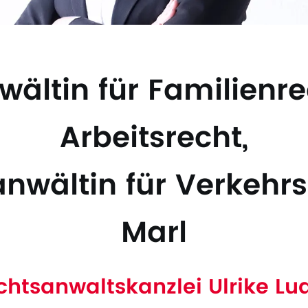
ältin für Familienr
Arbeitsrecht,
nwältin für Verkehrs
Marl
chtsanwaltskanzlei Ulrike Lud