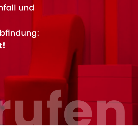
nfall und
bfindung:
t!
rufen