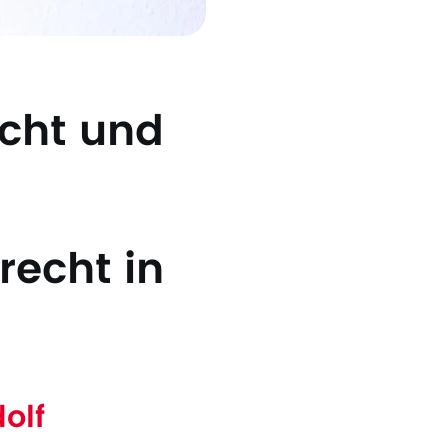
echt und
recht in
olf